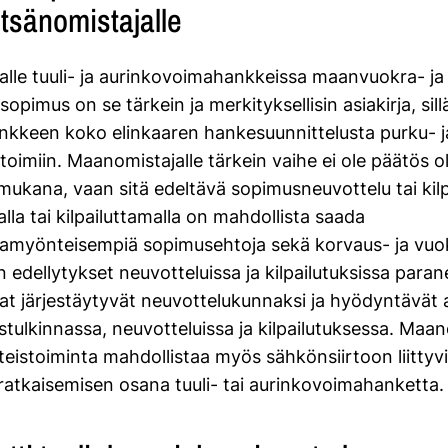
tsänomistajalle
lle tuuli- ja aurinkovoimahankkeissa maanvuokra- ja
opimus on se tärkein ja merkityksellisin asiakirja, sill
ankkeen koko elinkaaren hankesuunnittelusta purku- j
toimiin. Maanomistajalle tärkein vaihe ei ole päätös ol
ukana, vaan sitä edeltävä sopimusneuvottelu tai kilp
la tai kilpailuttamalla on mahdollista saada
amyönteisempiä sopimusehtoja sekä korvaus- ja vuok
 edellytykset neuvotteluissa ja kilpailutuksissa paran
t järjestäytyvät neuvottelukunnaksi ja hyödyntävät a
tulkinnassa, neuvotteluissa ja kilpailutuksessa. Maan
teistoiminta mahdollistaa myös sähkönsiirtoon liittyv
a ratkaisemisen osana tuuli- tai aurinkovoimahanketta