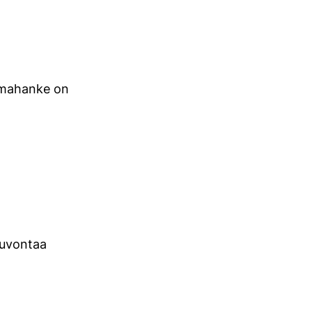
oimahanke on
euvontaa