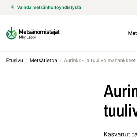
Vaihda metsänhoitoyhdistystä
Met
Etusivu
/
Metsätietoa
/
Aurinko- ja tuulivoimahankkeet
Aurin
tuul
Kasvanut ta