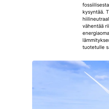
fossiilises
kysyntää. T
hiilineutra
vähentää ri
energiaoma
lämmityksen
tuotetulle 