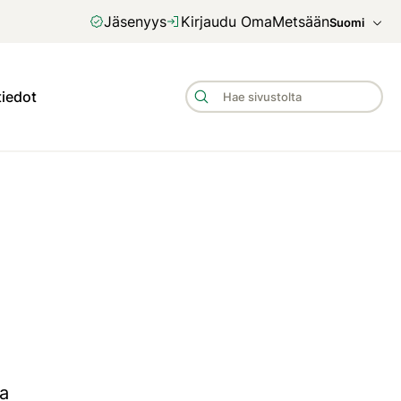
Jäsenyys
Kirjaudu OmaMetsään
Suomi
tiedot
ua