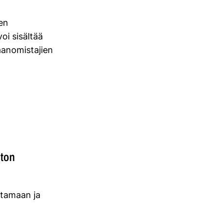
en
oi sisältää
anomistajien
ton
ttamaan ja