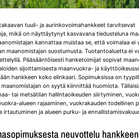
ttakaavan tuuli- ja aurinkovoimahankkeet tarvitsevat
koja, mikä on näyttäytynyt kasvavana tiedusteluna ma
anomistajan kannattaa muistaa se, että voimalaa ei 
an maanomistajan suostumusta. Tuotantoaluetta ei v
ttelyllä. Pääsääntöisesti hanketoimijat sopivat maan
loiden sijoittamisesta maanvuokra- ja käyttöoikeuss
llään hankkeen koko elinkaari. Sopimuksissa on tyypilli
n maanomistajan on syytä kiinnittää huomiota. Tällais
aa- tai metsätilan hallintaoikeuden siirtyminen, vuokr
vuokra-alueen rajaaminen, vuokrakauden todellinen p
 irtautuminen ja alueen purku- ja ennallistamisvakuu
masopimuksesta neuvottelu hankkeen 