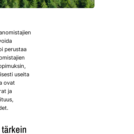
anomistajien
voida
oi perustaa
omistajien
opimuksin,
sesti useita
ia ovat
at ja
ituus,
det.
tärkein