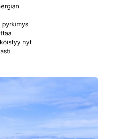
nergian
n pyrkimys
ttaa
köistyy nyt
asti