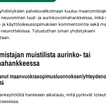
hdistyksien palveluvalikoimaan kuuluu maanomistaji
 neuvominen tuuli- ja aurinkovoimahankkeissa, mikä v
 ja käyttöoikeussopimuksien kommentointia sekä ma
neuvotteluissa. Tutustuthan oman yhdistykseni
ntaan.
istajan muistilista aurinko- tai
imahankkeessa
aanut maanvuokrasopimusluonnoksen/yhteydeno
ltä
hankeyhtiöltä hankkeen aikataulu, mitä pyrkivät toteu
osessissa.