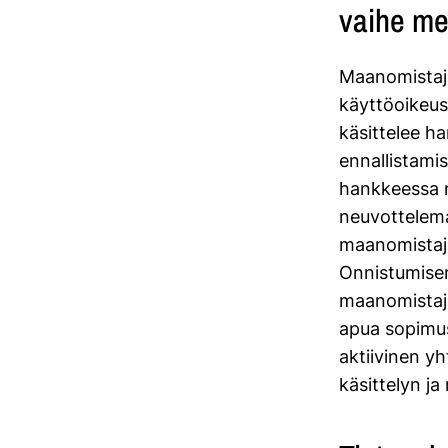
vaihe me
Maanomistaja
käyttöoikeuss
käsittelee h
ennallistamis
hankkeessa m
neuvottelemal
maanomistaj
Onnistumisen
maanomistaja
apua sopimus
aktiivinen yh
käsittelyn j