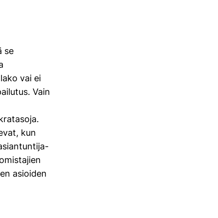
ä se
a
lako vai ei
ailutus. Vain
ratasoja.
evat, kun
siantuntija-
omistajien
ien asioiden
.