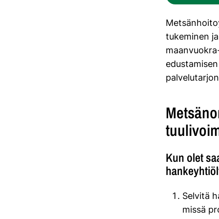
Metsänhoitoy
tukeminen ja
maanvuokra-
edustamisen 
palvelutarjo
Metsänom
tuulivo
Kun olet s
hankeyhtiö
Selvitä 
missä pr