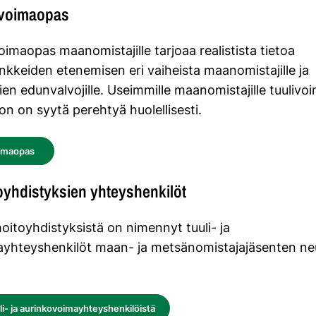
ivoimaopas
imaopas maanomistajille tarjoaa realistista tietoa
nkkeiden etenemisen eri vaiheista maanomistajille ja
en edunvalvojille. Useimmille maanomistajille tuuliv
hon on syytä perehtyä huolellisesti.
oimaopas
yhdistyksien yhteyshenkilöt
itoyhdistyksistä on nimennyt tuuli- ja
ayhteyshenkilöt maan- ja metsänomistajajäsenten n
uli- ja aurinkovoimayhteyshenkilöistä