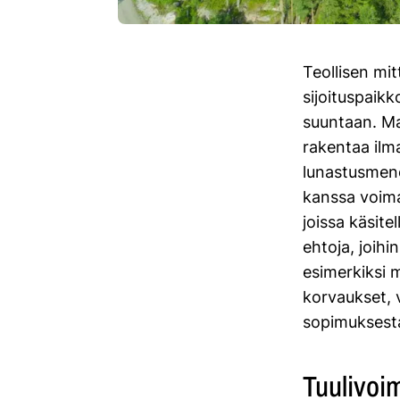
Teollisen mi
sijoituspaik
suuntaan. Ma
rakentaa ilm
lunastusmene
kanssa voima
joissa käsite
ehtoja, joihi
esimerkiksi m
korvaukset, 
sopimuksesta
Tuulivoi