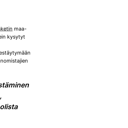
aketin
maa-
in kysytyt
jestäytymään
nomistajien
istäminen
,
olista