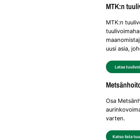
MTK:n tuul
MTK:n tuulivo
tuulivoimaha
maanomistaji
uusi asia, jo
Lataa tuuliv
Metsänhoito
Osa Metsänho
aurinkovoim
varten.
Katso lista tu