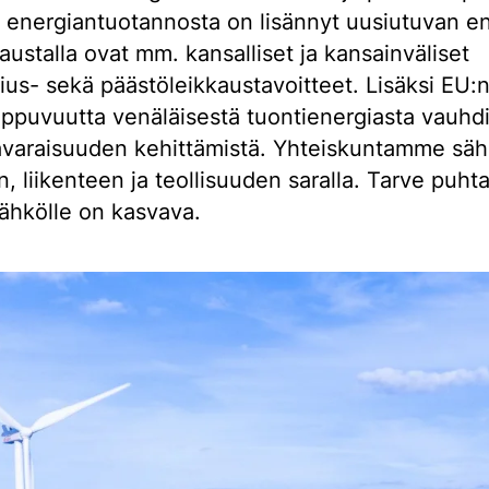
ta energiantuotannosta on lisännyt uusiutuvan e
austalla ovat mm. kansalliset ja kansainväliset
alius- sekä päästöleikkaustavoitteet. Lisäksi EU:
ippuvuutta venäläisestä tuontienergiasta vauhdi
varaisuuden kehittämistä. Yhteiskuntamme säh
, liikenteen ja teollisuuden saralla. Tarve puhta
sähkölle on kasvava.