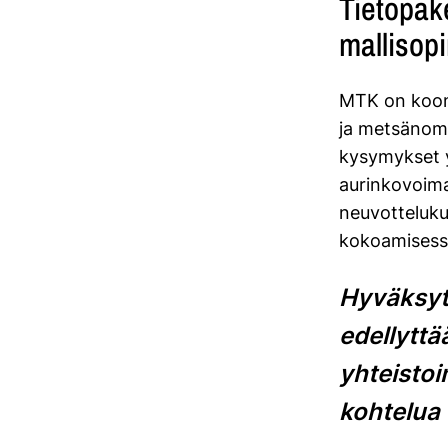
Tietopake
mallisop
MTK on koo
ja metsänomi
kysymykset y
aurinkovoim
neuvotteluku
kokoamisess
Hyväksyt
edellyttä
yhteisto
kohtelua 