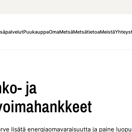
säpalvelut
Puukauppa
OmaMetsä
Metsätietoa
Meistä
Yhteys
ko- ja
ivoimahankkeet
rve lisätä energiaomavaraisuutta ja paine luop