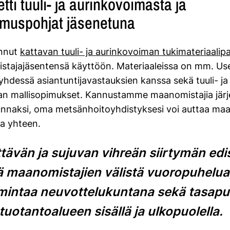
tti tuuli- ja aurinkovoimasta ja
imuspohjat jäsenetuna
nnut
kattavan tuuli- ja aurinkovoiman tukimateriaalip
stajajäsentensä käyttöön. Materiaaleissa on mm. Use
hdessä asiantuntijavastauksien kanssa sekä tuuli- ja
an mallisopimukset. Kannustamme maanomistajia jär
nnaksi, oma metsänhoitoyhdistyksesi voi auttaa maa
a yhteen.
tävän ja sujuvan vihreän siirtymän ed
ä maanomistajien välistä vuoropuhelua
imintaa neuvottelukuntana sekä tasapu
tuotantoalueen sisällä ja ulkopuolella.