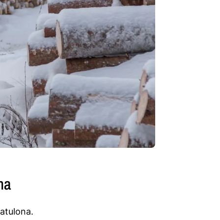
na
atulona.