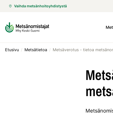
Vaihda metsänhoitoyhdistystä
Met
Etusivu
/
Metsätietoa
/
Metsä
mets
Metsänomist