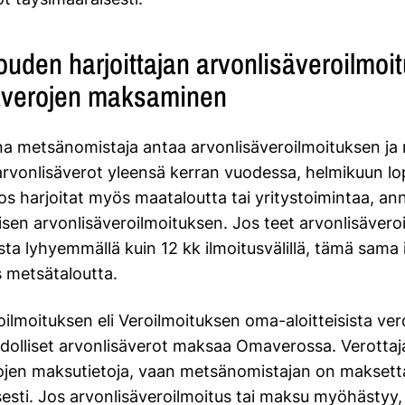
uden harjoittajan arvonlisäveroilmoit
äverojen maksaminen
na metsänomistaja antaa arvonlisäveroilmoituksen j
arvonlisäverot yleensä kerran vuodessa, helmikuun l
s harjoitat myös maataloutta tai yritystoimintaa, ann
eisen arvonlisäveroilmoituksen. Jos teet arvonlisäver
sta lyhyemmällä kuin 12 kk ilmoitusvälillä, tämä sama 
 metsätaloutta.
ilmoituksen eli Veroilmoituksen oma-aloitteisista ver
dolliset arvonlisäverot maksaa Omaverossa. Verottaja
ojen maksutietoja, vaan metsänomistajan on maksett
esti. Jos arvonlisäveroilmoitus tai maksu myöhästyy, 