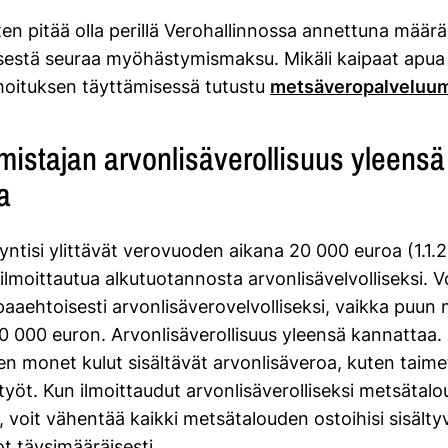
ten pitää olla perillä Verohallinnossa annettuna määrä
estä seuraa myöhästymismaksu. Mikäli kaipaat apua
oituksen täyttämisessä tutustu
metsäveropalvelu
istajan arvonlisäverollisuus yleensä
a
ntisi ylittävät verovuoden aikana 20 000 euroa (1.1.
ilmoittautua alkutuotannosta arvonlisävelvolliseksi. 
aaehtoisesti arvonlisäverovelvolliseksi, vaikka puun 
 20 000 euron. Arvonlisäverollisuus yleensä kannattaa.
n monet kulut sisältävät arvonlisäveroa, kuten taimet
yöt. Kun ilmoittaudut arvonlisäverolliseksi metsätal
i, voit vähentää kaikki metsätalouden ostoihisi sisälty
t täysimääräisesti.