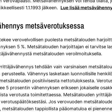
in verovapaasti. Metsävähennyksen voi tehdä tilalta, 
ikkeellisesti 1.1.1993 jälkeen.
Lue lisää metsävähenn
vähennys metsäverotuksessa
 tekee verovelvollisen puolesta metsätalouden harjoit
nyksen 5 %. Metsätalouden harjoittajan ei tarvitse la
ittäjävähennystä metsätalouden veroilmoituksella.
yrittäjävähennys tehdään vain varsinaisen metsätalo
erusteella. Vähennys lasketaan luonnollisille henkilöi
e metsätalouden positiivisesta nettotuloksesta. Verot
kee 5 prosentin vähennyksen erikseen jokaiselle osakk
ista verotusta toimitettaessa. Metsätalouden yrittä
verotuspäätöksestäsi. Jos verovuoden metsätalouden
si, metsätalouden tappiollista pääomatuloa ei pienenn