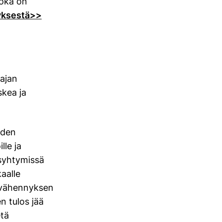
joka on
yksestä>>
tajan
skea ja
uden
lle ja
usyhtymissä
aalle
jävähennyksen
 tulos jää
etä