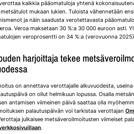
 verottaa kaikkia pääomatuloja yhtenä kokonaisuuten
 metsätulot mukaan lukien. Tuloista vähennetään ens
ismenot ja näin saadusta verotettavasta pääomatul
roa. Veroa maksetaan 30 %:a 30 000 euroon asti. Yl
atulojen veroprosentti on 34 %:a (verovuonna 2025
ouden harjoittaja tekee metsäveroilm
uodessa
oitus on annettava verottajalle alkuvuodesta, useina
lautuspäivä on ollut helmikuun lopussa. Osalla metsän
sen antamisen viimeinen päivä saattaa olla myöhemmi
oituksen palautuspäivän voi tarkistaa verottajan
Om
Verottaja julkaisee metsäveroilmoitusten viimeiset pal
verkkosivuillaan
.