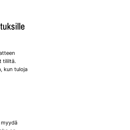
tuksille
aatteen
tililtä.
, kun tuloja
ä
i myydä