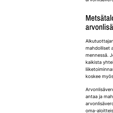
Metsätalo
arvonlis
Alkutuottaja
mahdolliset 
mennessä. Jo
kaikista yht
liiketoiminna
koskee myös
Arvonlisävero
antaa ja mah
arvonlisäver
oma-aloitteis