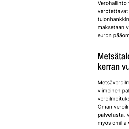
Verohallinto
verotettavat
tulonhankkim
maksetaan ve
euron pääom
Metsätal
kerran v
Metsäveroilm
viimeinen pa
veroilmoituk
Oman veroilm
palvelusta
. 
myös omilla