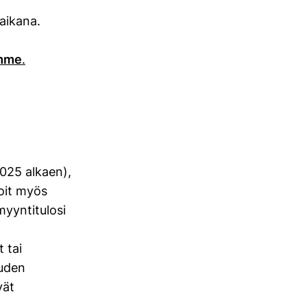
aikana.
umme
.
2025 alkaen),
Voit myös
myyntitulosi
 tai
ouden
vät