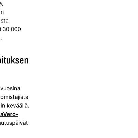
a,
in
osta
i 30 000
).
oituksen
 vuosina
omistajista
n keväällä.
aVero-
autuspäivät