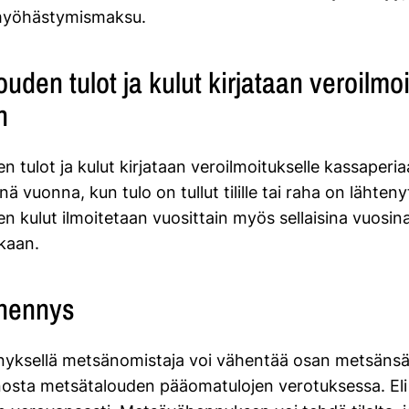
myöhästymismaksu.
uden tulot ja kulut kirjataan veroilmoi
n
 tulot ja kulut kirjataan veroilmoitukselle kassaperi
ä vuonna, kun tulo on tullut tilille tai raha on lähtenyt 
 kulut ilmoitetaan vuosittain myös sellaisina vuosina
nkaan.
hennys
yksellä metsänomistaja voi vähentää osan metsäns
osta metsätalouden pääomatulojen verotuksessa. El