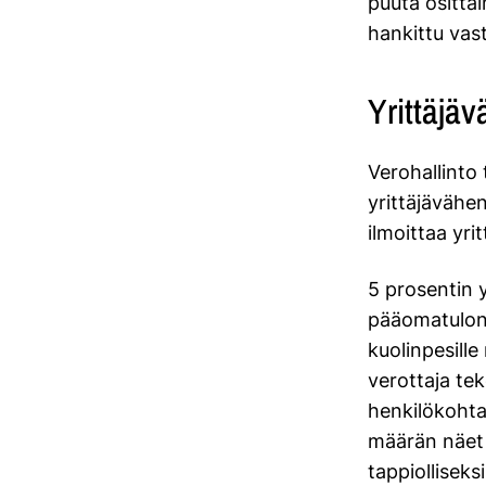
puuta ositta
hankittu vast
Yrittäjä
Verohallinto
yrittäjävähen
ilmoittaa yr
5 prosentin 
pääomatulon p
kuolinpesill
verottaja te
henkilökohta
määrän näet 
tappiollisek