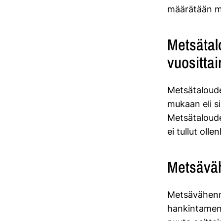
määrätään 
Metsätalo
vuosittai
Metsätalouden
mukaan eli sin
Metsätalouden
ei tullut olle
Metsävä
Metsävähenn
hankintamen