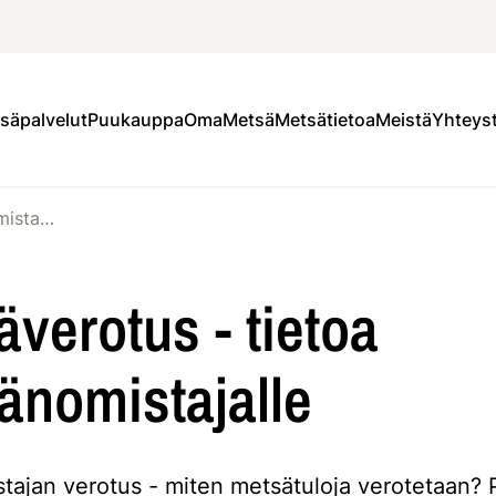
säpalvelut
Puukauppa
OmaMetsä
Metsätietoa
Meistä
Yhteys
Metsäverotus - tietoa metsänomistajalle
verotus - tietoa
änomistajalle
ajan verotus - miten metsätuloja verotetaan? 