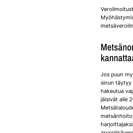
Veroilmoitus
Myöhästymis
metsäveroilm
Metsänom
kannatta
Jos puun myy
sinun täytyy 
hakeutua vap
jäisivät alle
Metsätaloude
metsänhoitot
harjoittajaks
arvonlisävero