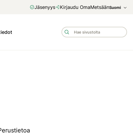
Jäsenyys
Kirjaudu OmaMetsään
Suomi
tiedot
Perustietoa