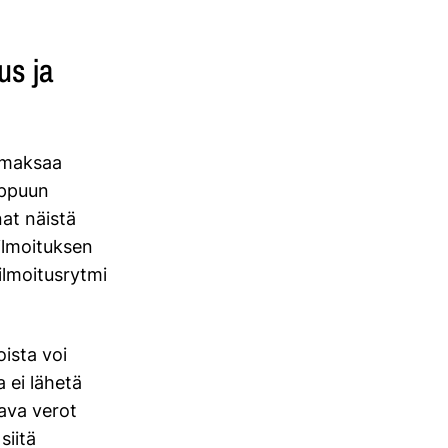
us ja
a maksaa
oppuun
at näistä
oilmoituksen
ilmoitusrytmi
oista voi
 ei lähetä
ava verot
siitä