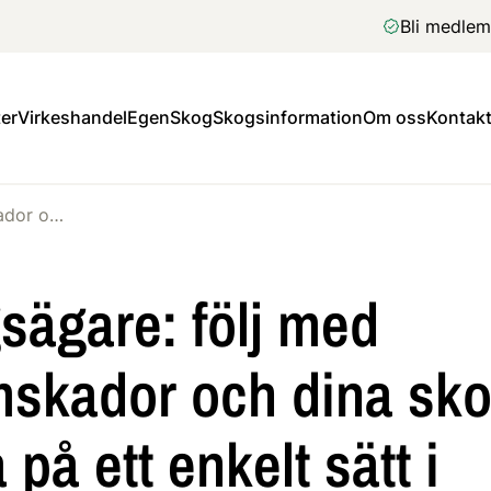
Bli medlem
er
Virkeshandel
EgenSkog
Skogsinformation
Om oss
Kontakt
Skogsägare: följ med stormskador och dina skogars hälsa på ett enkelt sätt i EgenSkog
sägare: följ med
mskador och dina sk
 på ett enkelt sätt i