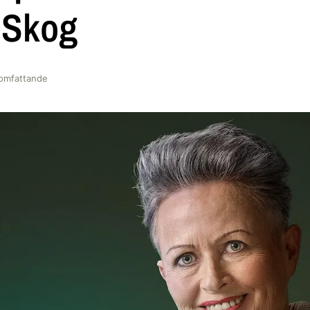
nSkog
omfattande