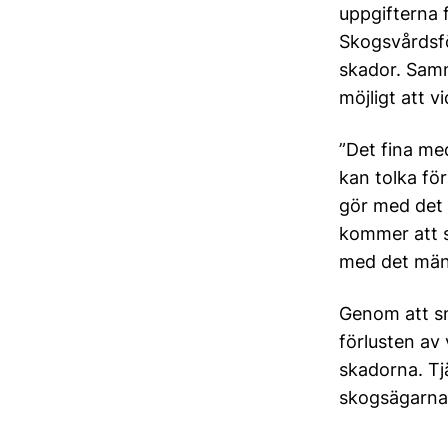
uppgifterna 
Skogsvårdsf
skador. Samm
möjligt att v
”Det fina med
kan tolka för
gör med det 
kommer att s
med det mäns
Genom att s
förlusten av
skadorna. Tj
skogsägarna