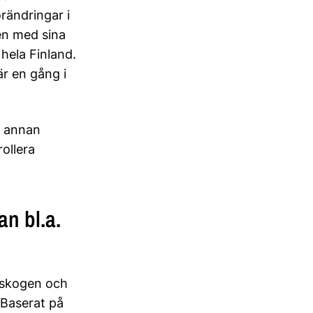
örändringar i
en med sina
 hela Finland.
är en gång i
r annan
ollera
n bl.a.
 skogen och
 Baserat på