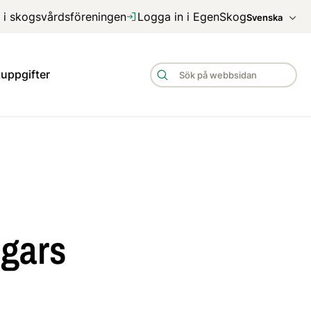
 i skogsvårdsföreningen
Logga in i EgenSkog
Svenska
uppgifter
ogars