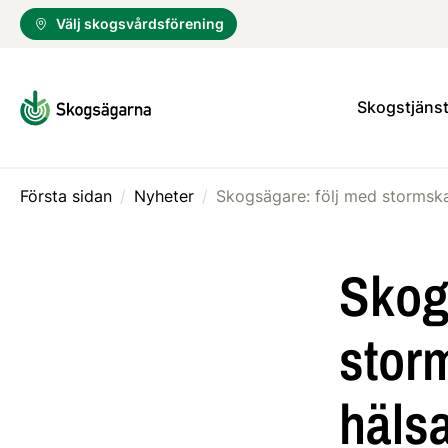
Välj skogsvårdsförening
Skogstjänst
Första sidan
/
Nyheter
/
Skog
stor
hälsa