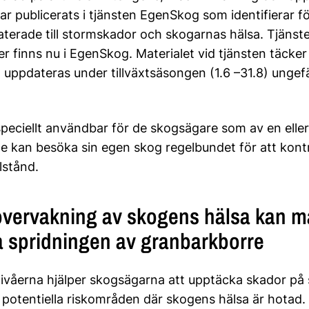
har publicerats i tjänsten EgenSkog som identifierar f
aterade till stormskador och skogarnas hälsa. Tjänst
r finns nu i EgenSkog. Materialet vid tjänsten täcker
 uppdateras under tillväxtsäsongen (1.6 –31.8) ungef
speciellt användbar för de skogsägare som av en elle
te kan besöka sin egen skog regelbundet för att kontr
lstånd.
ervakning av skogens hälsa kan ma
a spridningen av granbarkborre
ivåerna hjälper skogsägarna att upptäcka skador på
d potentiella riskområden där skogens hälsa är hotad.