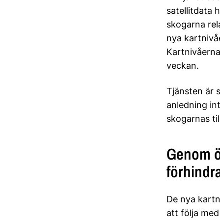
satellitdata 
skogarna rel
nya kartnivåe
Kartnivåerna
veckan.
Tjänsten är 
anledning in
skogarnas til
Genom öv
förhindr
De nya kartn
att följa me