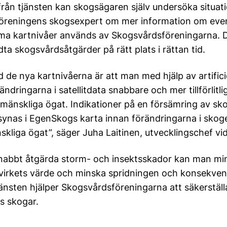
från tjänsten kan skogsägaren själv undersöka situati
öreningens skogsexpert om mer information om even
a kartnivåer används av Skogsvårdsföreningarna. D
idta skogsvårdsåtgärder på rätt plats i rättan tid.
 de nya kartnivåerna är att man med hjälp av artificiel
ändringarna i satellitdata snabbare och mer tillförlitl
mänskliga ögat. Indikationer på en försämring av sk
ynas i EgenSkogs karta innan förändringarna i skog
kliga ögat”, säger Juha Laitinen, utvecklingschef v
nabbt åtgärda storm- och insektsskador kan man mi
 virkets värde och minska spridningen och konsekve
änsten hjälper Skogsvårdsföreningarna att säkerställa 
s skogar.