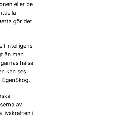
onen eller be
tuella
etta gör det
l intelligens
igt än man
ogarnas hälsa
en kan ses
id EgenSkog.
nska
nserna av
livskraften i