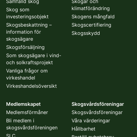
Samfälld skog
Skogar och
klimatförändring
Skog som
investeringsobjekt
Skogens mångfald
Skogsbeskattning –
Skogscertifiering
information för
Skogsskydd
skogsägare
Skogsförsäljning
Som skogsägare i vind-
och solkraftsprojekt
Vanliga frågor om
virkeshandel
Virkeshandelsöversikt
Medlemskapet
Skogsvårdsföreningar
Medlemsförmåner
Skogsvårdsföreningar
Bli medlem i
Våra värderingar
skogsvårdsföreningen
Hållbarhet
SLC