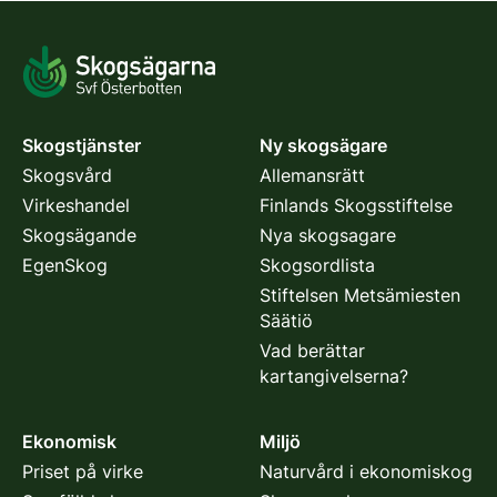
Skogstjänster
Ny skogsägare
Skogsvård
Allemansrätt
Virkeshandel
Finlands Skogsstiftelse
Skogsägande
Nya skogsagare
EgenSkog
Skogsordlista
Stiftelsen Metsämiesten
Säätiö
Vad berättar
kartangivelserna?
Ekonomisk
Miljö
Priset på virke
Naturvård i ekonomiskog