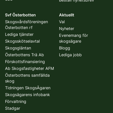
Beställ nyhetsbrev
Svf Österbotten
Aktuellt
Skogsvårdsföreningen
Val
Österbotten rf
Nyheter
Lediga tjänster
Evenemang för
Skogsskötselavtal
skogsägare
Skogsgläntan
Blogg
Österbottens Trä Ab
Lediga jobb
Förskottsfinansiering
Ab Skogsfastigheter AFM
Österbottens samfällda
skog
Tidningen SkogsÄgaren
Skogsägarens infobank
Förvaltning
Stadgar