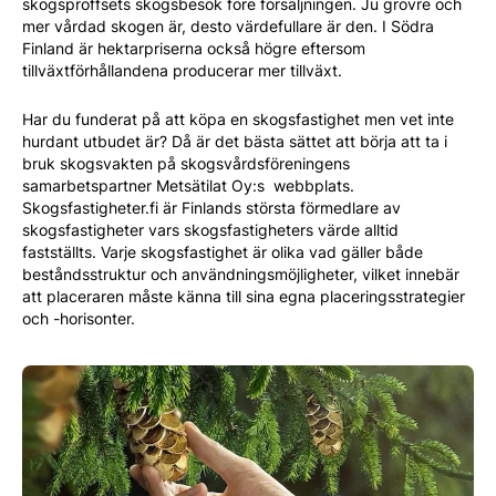
skogsproffsets skogsbesök före försäljningen. Ju grövre och
mer vårdad skogen är, desto värdefullare är den. I Södra
Finland är hektarpriserna också högre eftersom
tillväxtförhållandena producerar mer tillväxt.
Har du funderat på att köpa en skogsfastighet men vet inte
hurdant utbudet är? Då är det bästa sättet att börja att ta i
bruk skogsvakten på skogsvårdsföreningens
samarbetspartner Metsätilat Oy:s webbplats.
Skogsfastigheter.fi är Finlands största förmedlare av
skogsfastigheter vars skogsfastigheters värde alltid
fastställts. Varje skogsfastighet är olika vad gäller både
beståndsstruktur och användningsmöjligheter, vilket innebär
att placeraren måste känna till sina egna placeringsstrategier
och -horisonter.