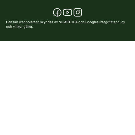
Den här webbplatsen skyddas av reCAPTCHA och Googles
integritetspolicy
och
villkor
gäller.