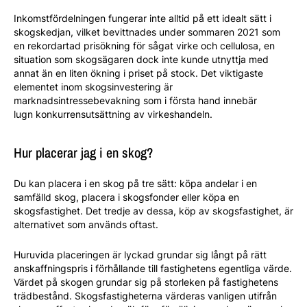
Inkomstfördelningen fungerar inte alltid på ett idealt sätt i
skogskedjan, vilket bevittnades under sommaren 2021 som
en rekordartad prisökning för sågat virke och cellulosa, en
situation som skogsägaren dock inte kunde utnyttja med
annat än en liten ökning i priset på stock. Det viktigaste
elementet inom skogsinvestering är
marknadsintressebevakning som i första hand innebär
lugn konkurrensutsättning av virkeshandeln.
Hur placerar jag i en skog?
Du kan placera i en skog på tre sätt: köpa andelar i en
samfälld skog, placera i skogsfonder eller köpa en
skogsfastighet. Det tredje av dessa, köp av skogsfastighet, är
alternativet som används oftast.
Huruvida placeringen är lyckad grundar sig långt på rätt
anskaffningspris i förhållande till fastighetens egentliga värde.
Värdet på skogen grundar sig på storleken på fastighetens
trädbestånd. Skogsfastigheterna värderas vanligen utifrån