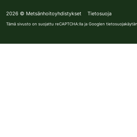
2026
©
Metsänhoitoyhdistykset
Tietosuoja
Tämä sivusto on suojattu reCAPTCHA:lla ja Googlen
tietosuojakäytä