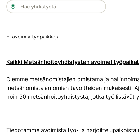
Ei avoimia työpaikkoja
Kaikki Metsänhoitoyhdistysten avoimet työpaika
Olemme metsänomistajien omistama ja hallinnoima
metsänomistajan omien tavoitteiden mukaisesti. A
noin 50 metsänhoitoyhdistystä, jotka työllistävät
Tiedotamme avoimista työ- ja harjoittelupaikoist