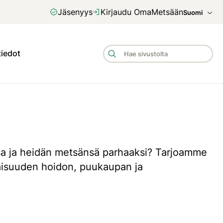
Jäsenyys
Kirjaudu OmaMetsään
Suomi
tiedot
sa ja heidän metsänsä parhaaksi? Tarjoamme
maisuuden hoidon, puukaupan ja