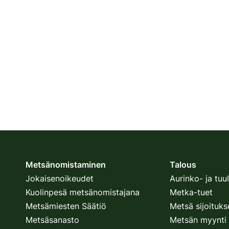
Metsänomistaminen
Talous
Jokaisenoikeudet
Aurinko- ja tu
Kuolinpesä metsänomistajana
Metka-tuet
Metsämiesten Säätiö
Metsä sijoituk
Metsäsanasto
Metsän myynti