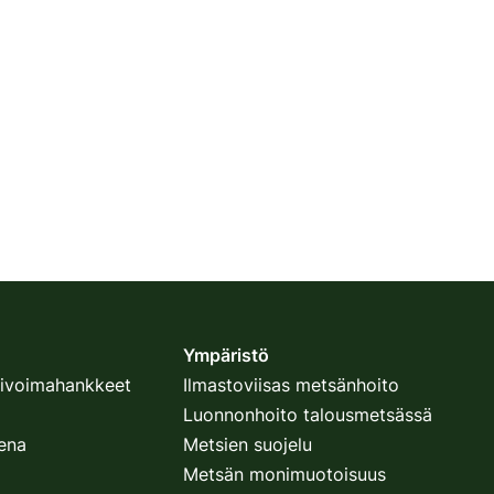
Ympäristö
ulivoimahankkeet
Ilmastoviisas metsänhoito
Luonnonhoito talousmetsässä
sena
Metsien suojelu
Metsän monimuotoisuus