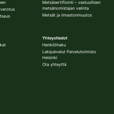
nen
Metsäsertifiointi – vastuullisen
metsänomistajan valinta
verotus
Metsät ja ilmastonmuutos
tsaus
Yhteystiedot
kat
Henkilöhaku
Lakipalvelut Palvelutoimisto
Helsinki
Ota yhteyttä