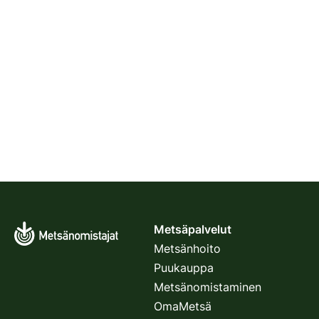
Metsäpalvelut
Metsänhoito
Puukauppa
Metsänomistaminen
OmaMetsä