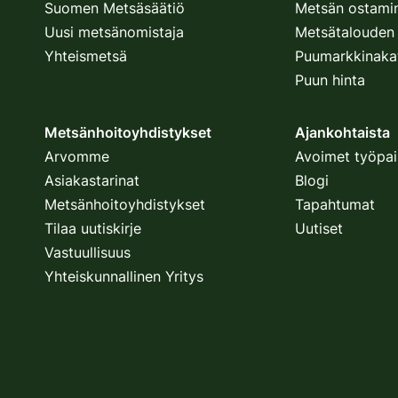
Suomen Metsäsäätiö
Metsän ostami
Uusi metsänomistaja
Metsätalouden 
Yhteismetsä
Puumarkkinaka
Puun hinta
Metsänhoitoyhdistykset
Ajankohtaista
Arvomme
Avoimet työpai
Asiakastarinat
Blogi
Metsänhoitoyhdistykset
Tapahtumat
Tilaa uutiskirje
Uutiset
Vastuullisuus
Yhteiskunnallinen Yritys