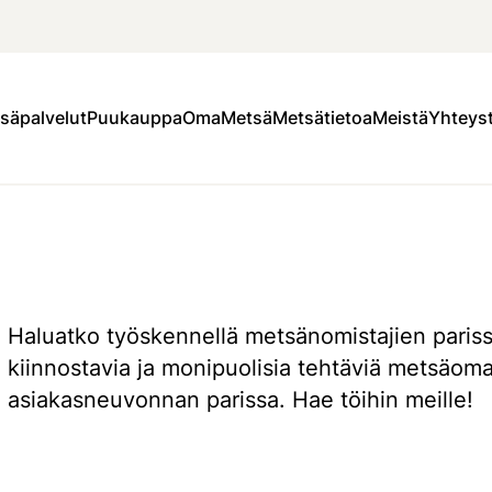
säpalvelut
Puukauppa
OmaMetsä
Metsätietoa
Meistä
Yhteys
Haluatko työskennellä metsänomistajien paris
kiinnostavia ja monipuolisia tehtäviä metsäo
asiakasneuvonnan parissa. Hae töihin meille!