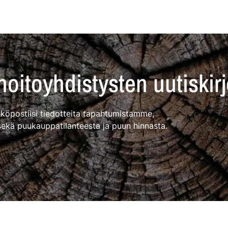
oitoyhdistysten uutiskirj
ähköpostiisi tiedotteita tapahtumistamme,
sekä puukauppatilanteesta ja puun hinnasta.