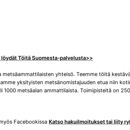
t löydät Töitä Suomesta-palvelusta>>
 metsäammattilaisten yhteisö. Teemme töitä kestävän
jamme yksityisten metsänomistajuuden etua niin koti
 yli 1000 metsäalan ammattilaista. Toimipisteitä on 
a myös Facebookissa
Katso hakuilmoitukset tai liity r