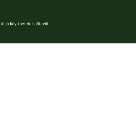
ntö
ja
käyttöehdot
pätevät.