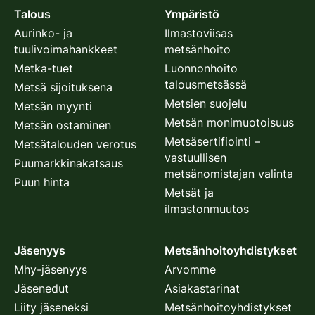
Talous
Ympäristö
Aurinko- ja
Ilmastoviisas
tuulivoimahankkeet
metsänhoito
Metka-tuet
Luonnonhoito
talousmetsässä
Metsä sijoituksena
Metsien suojelu
Metsän myynti
Metsän monimuotoisuus
Metsän ostaminen
Metsäsertifiointi –
Metsätalouden verotus
vastuullisen
Puumarkkinakatsaus
metsänomistajan valinta
Puun hinta
Metsät ja
ilmastonmuutos
Jäsenyys
Metsänhoitoyhdistykset
Mhy-jäsenyys
Arvomme
Jäsenedut
Asiakastarinat
Liity jäseneksi
Metsänhoitoyhdistykset