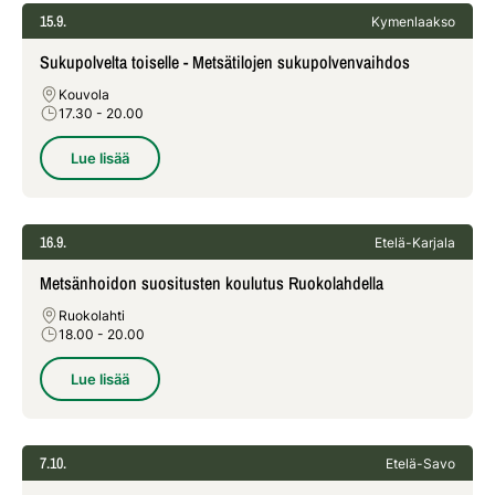
15.9.
Kymenlaakso
Sukupolvelta toiselle - Metsätilojen sukupolvenvaihdos
Kouvola
17.30
- 20.00
Lue lisää
16.9.
Etelä-Karjala
Metsänhoidon suositusten koulutus Ruokolahdella
Ruokolahti
18.00
- 20.00
Lue lisää
7.10.
Etelä-Savo