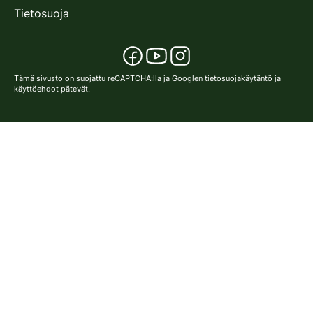
Tietosuoja
Tämä sivusto on suojattu reCAPTCHA:lla ja Googlen
tietosuojakäytäntö
ja
käyttöehdot
pätevät.