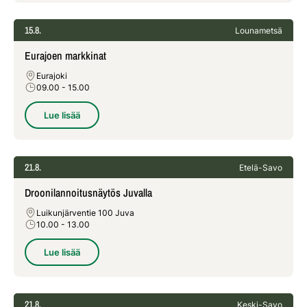
15.8.
Lounametsä
Eurajoen markkinat
Eurajoki
09.00
- 15.00
Lue lisää
21.8.
Etelä-Savo
Droonilannoitusnäytös Juvalla
Luikunjärventie 100 Juva
10.00
- 13.00
Lue lisää
21.8.
Keski-Savo