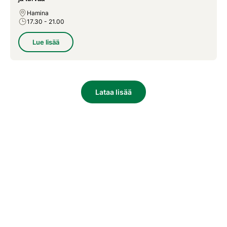
Hamina
17.30
- 21.00
Lue lisää
Lataa lisää