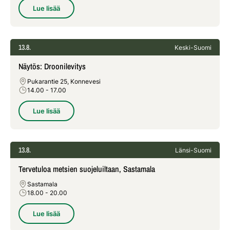
Lue lisää
13.8.
Keski-Suomi
Näytös: Droonilevitys
Pukarantie 25, Konnevesi
14.00
- 17.00
Lue lisää
13.8.
Länsi-Suomi
Tervetuloa metsien suojeluiltaan, Sastamala
Sastamala
18.00
- 20.00
Lue lisää