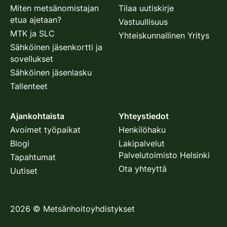
Miten metsänomistajan
Tilaa uutiskirje
etua ajetaan?
Vastuullisuus
MTK ja SLC
Yhteiskunnallinen Yritys
Sähköinen jäsenkortti ja
sovellukset
Sähköinen jäsenlasku
Tallenteet
Ajankohtaista
Yhteystiedot
Avoimet työpaikat
Henkilöhaku
Blogi
Lakipalvelut
Palvelutoimisto Helsinki
Tapahtumat
Ota yhteyttä
Uutiset
2026
©
Metsänhoitoyhdistykset