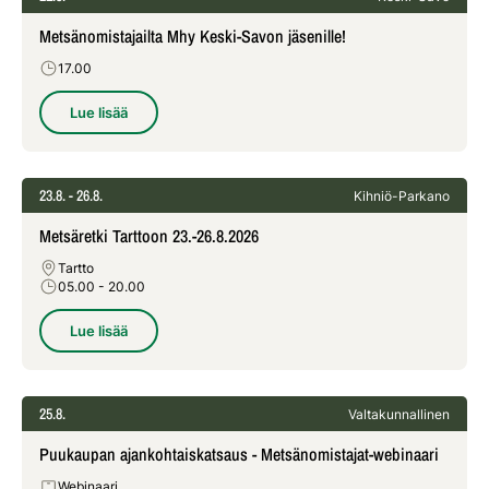
Metsänomistajailta Mhy Keski-Savon jäsenille!
17.00
Lue lisää
23.8.
- 26.8.
Kihniö-Parkano
Metsäretki Tarttoon 23.-26.8.2026
Tartto
05.00
- 20.00
Lue lisää
25.8.
Valtakunnallinen
Puukaupan ajankohtaiskatsaus - Metsänomistajat-webinaari
Webinaari