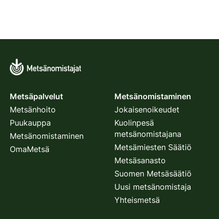
Metsäpalvelut
Metsänomistaminen
Metsänhoito
Jokaisenoikeudet
Puukauppa
Kuolinpesä
metsänomistajana
Metsänomistaminen
Metsämiesten Säätiö
OmaMetsä
Metsäsanasto
Suomen Metsäsäätiö
Uusi metsänomistaja
Yhteismetsä