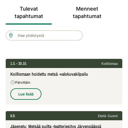
Tulevat
Menneet
tapahtumat
tapahtumat
1.3.
- 30.10.
Koillismaa
Koillismaan hoidettu metsä -valokuvakilpailu
Päivittäin
Lue lisää
8.8.
Etelä-Suomi
Jäsenetu: Metsää puilta -teatteriesitys Järvenpäässä