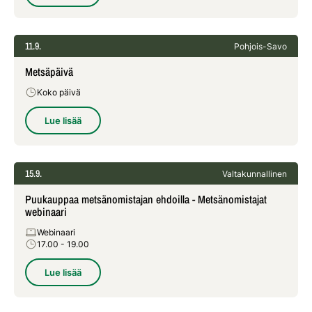
11.9.
Pohjois-Savo
Metsäpäivä
Koko päivä
Lue lisää
15.9.
Valtakunnallinen
Puukauppaa metsänomistajan ehdoilla - Metsänomistajat
webinaari
Webinaari
17.00
- 19.00
Lue lisää