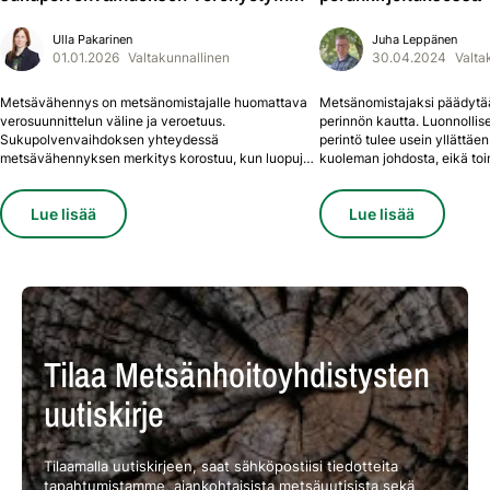
Ulla
Pakarinen
Juha
Leppänen
01.01.2026
Valtakunnallinen
30.04.2024
Valta
Metsävähennys on metsänomistajalle huomattava
Metsänomistajaksi päädytä
verosuunnittelun väline ja veroetuus.
perinnön kautta. Luonnollises
Sukupolvenvaihdoksen yhteydessä
perintö tulee usein yllättäe
metsävähennyksen merkitys korostuu, kun luopujan
kuoleman johdosta, eikä toi
tarpeisiin sisältyy rahantarvetta.
sukupolvenvaihdoksen etee
suunnittelemaan.
Lue lisää
Lue lisää
Tilaa Metsänhoitoyhdistysten
uutiskirje
Tilaamalla uutiskirjeen, saat sähköpostiisi tiedotteita
tapahtumistamme, ajankohtaisista metsäuutisista sekä