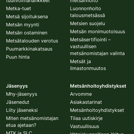
tuulivoimahankkeet
metsänhoito
Metka-tuet
Luonnonhoito
talousmetsässä
Metsä sijoituksena
Metsien suojelu
Metsän myynti
Metsän monimuotoisuus
Metsän ostaminen
Metsäsertifiointi –
Metsätalouden verotus
vastuullisen
Puumarkkinakatsaus
metsänomistajan valinta
Puun hinta
Metsät ja
ilmastonmuutos
Jäsenyys
Metsänhoitoyhdistykset
Mhy-jäsenyys
Arvomme
Jäsenedut
Asiakastarinat
Liity jäseneksi
Metsänhoitoyhdistykset
Miten metsänomistajan
Tilaa uutiskirje
etua ajetaan?
Vastuullisuus
MTK ja SLC