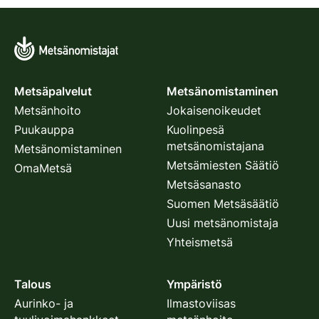
Metsäpalvelut
Metsänomistaminen
Metsänhoito
Jokaisenoikeudet
Puukauppa
Kuolinpesä
metsänomistajana
Metsänomistaminen
Metsämiesten Säätiö
OmaMetsä
Metsäsanasto
Suomen Metsäsäätiö
Uusi metsänomistaja
Yhteismetsä
Talous
Ympäristö
Aurinko- ja
Ilmastoviisas