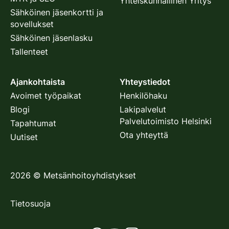
Yhteiskunnallinen Yritys
Sähköinen jäsenkortti ja
sovellukset
Sähköinen jäsenlasku
Tallenteet
Ajankohtaista
Yhteystiedot
Avoimet työpaikat
Henkilöhaku
Blogi
Lakipalvelut
Palvelutoimisto Helsinki
Tapahtumat
Ota yhteyttä
Uutiset
2026
©
Metsänhoitoyhdistykset
Tietosuoja