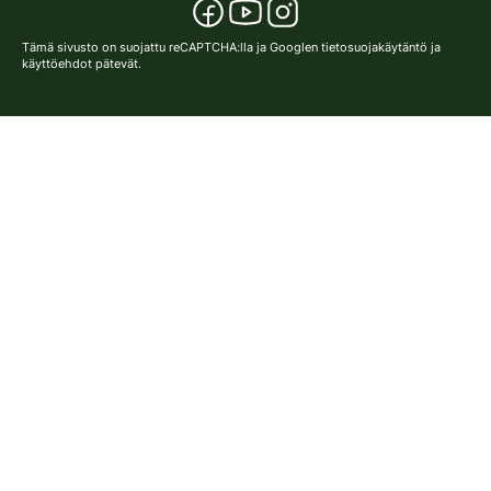
Tämä sivusto on suojattu reCAPTCHA:lla ja Googlen
tietosuojakäytäntö
ja
käyttöehdot
pätevät.