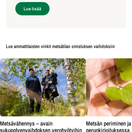
Lue lisää
Lue ammattilaisten vinkit metsätilan omistuksen vaihdoksiin
Metsävähennys – avain
Metsän periminen ja
sukupolvenvaihdoksen verohyötyihin
perunkirjoituksessa