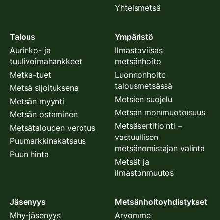
Yhteismetsä
Talous
Ympäristö
Aurinko- ja
Ilmastoviisas
tuulivoimahankkeet
metsänhoito
Metka-tuet
Luonnonhoito
talousmetsässä
Metsä sijoituksena
Metsien suojelu
Metsän myynti
Metsän monimuotoisuus
Metsän ostaminen
Metsäsertifiointi –
Metsätalouden verotus
vastuullisen
Puumarkkinakatsaus
metsänomistajan valinta
Puun hinta
Metsät ja
ilmastonmuutos
Jäsenyys
Metsänhoitoyhdistykset
Mhy-jäsenyys
Arvomme