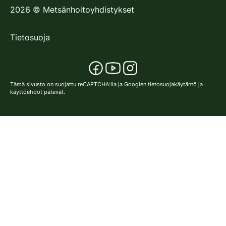
2026
©
Metsänhoitoyhdistykset
Tietosuoja
Tämä sivusto on suojattu reCAPTCHA:lla ja Googlen
tietosuojakäytäntö
ja
käyttöehdot
pätevät.