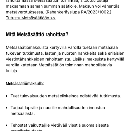
rahoittamassa Metsäsäätiön toimintaa, sitoutuu ostaja
maksamaan saman summan säätiölle. Maksun voi vähentää
metsäverotuksessa. (Rahankeräyslupa RA/2023/1002.)
Tutustu Metsäsäätiöön >>
Mitä Metsäsäätiö rahoittaa?
Metsäsäätiömaksuista kertyvillä varoilla tuetaan metsäalaa
tukevan tutkimusta, lasten ja nuorten hankkeita sekä erilaisien
viestintähankkeiden rahoittamista. Lisäksi maksuista kertyvillä
varoilla katetaan Metsäsäätiön toiminnan mahdollistavia
kuluja.
Metsäsäätiömaksulla:
Tuet tulevaisuuden metsäelinkeinoa edistävää tutkimusta.
Tarjoat lapsille ja nuorille mahdollisuuden innostua
metsäalasta.
Tehostat vaikuttajille vietävää viestiä suomalaisesta
metsätaloudesta.