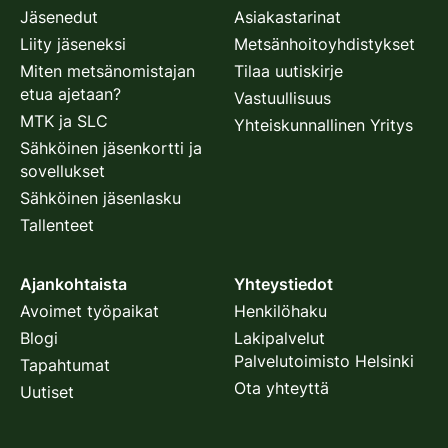
Jäsenedut
Asiakastarinat
Liity jäseneksi
Metsänhoitoyhdistykset
Miten metsänomistajan
Tilaa uutiskirje
etua ajetaan?
Vastuullisuus
MTK ja SLC
Yhteiskunnallinen Yritys
Sähköinen jäsenkortti ja
sovellukset
Sähköinen jäsenlasku
Tallenteet
Ajankohtaista
Yhteystiedot
Avoimet työpaikat
Henkilöhaku
Blogi
Lakipalvelut
Palvelutoimisto Helsinki
Tapahtumat
Ota yhteyttä
Uutiset