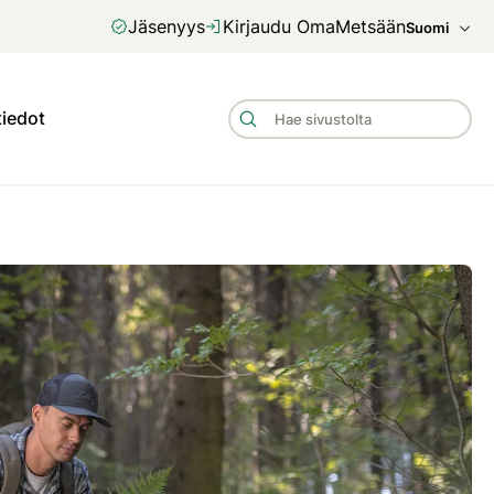
Jäsenyys
Kirjaudu OmaMetsään
Suomi
tiedot