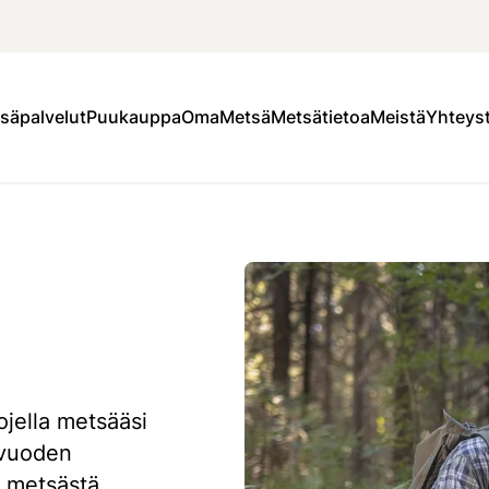
säpalvelut
Puukauppa
OmaMetsä
Metsätietoa
Meistä
Yhteys
jella metsääsi
 vuoden
s metsästä