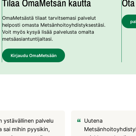
Tilaa OmaMetsän kautta
Ota
OmaMetsästä tilaat tarvitsemasi palvelut
pa
helposti omasta Metsänhoitoyhdistyksestäsi.
Voit myös kysyä lisää palvelusta omalta
metsäasiantuntijaltasi.
Kirjaudu OmaMetsään
in ystävällinen palvelu
Uutena
a sai mihin pyysikin,
Metsänhoitoyhdisty