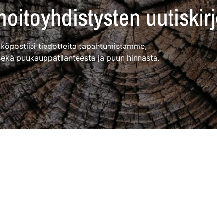
oitoyhdistysten uutiskirj
ähköpostiisi tiedotteita tapahtumistamme,
sekä puukauppatilanteesta ja puun hinnasta.