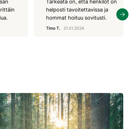
esän
Tärkeätä on, että henkilöt on
rittäin
helposti tavoitettavissa ja
lua.
hommat hoituu sovitusti.
Timo T.
21.01.2024