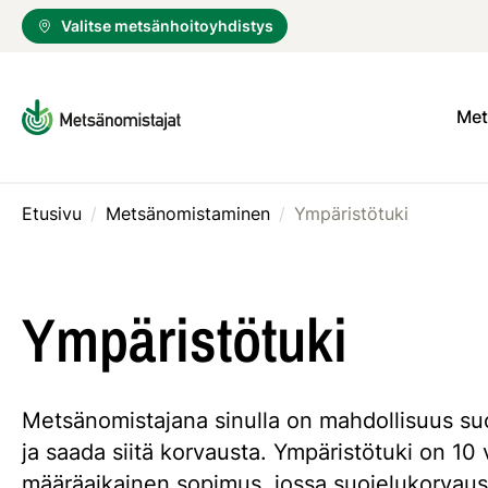
Valitse metsänhoitoyhdistys
Met
Etusivu
/
Metsänomistaminen
/
Ympäristötuki
Ympäristötuki
Metsänomistajana sinulla on mahdollisuus suo
ja saada siitä korvausta. Ympäristötuki on 10
määräaikainen sopimus, jossa suojelukorvau