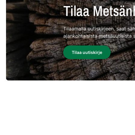
Tilaa Metsänh
Tilaamalla uutiskirjeen, saat s
ajankohtaisista metsäuutisista 
Tilaa uutiskirje