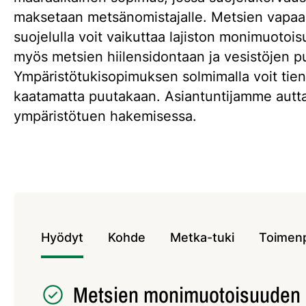
maksetaan metsänomistajalle. Metsien vapaa
suojelulla voit vaikuttaa lajiston monimuotoi
myös metsien hiilensidontaan ja vesistöjen p
Ympäristötukisopimuksen solmimalla voit tien
kaatamatta puutakaan. Asiantuntijamme autt
ympäristötuen hakemisessa.
Hyödyt
Kohde
Metka-tuki
Toimenp
Metsien monimuotoisuuden