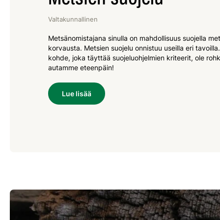
Valtakunnallinen
Metsänomistajana sinulla on mahdollisuus suojella mets
korvausta. Metsien suojelu onnistuu useilla eri tavoilla
kohde, joka täyttää suojeluohjelmien kriteerit, ole ro
autamme eteenpäin!
Lue lisää