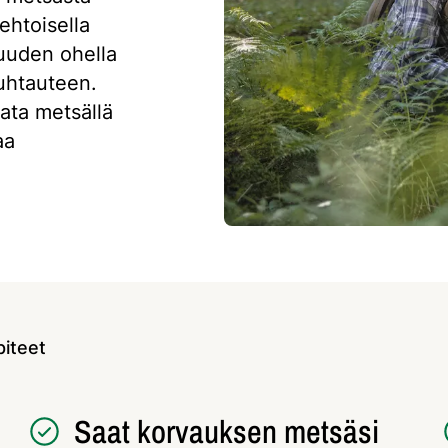
ehtoisella
suuden ohella
uhtauteen.
ata metsällä
aa
iteet
Saat korvauksen metsäsi