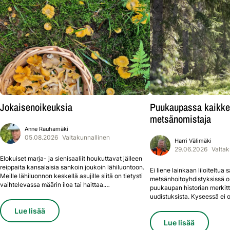
Jokaisenoikeuksia
Puukaupassa kaikkei
metsänomistaja
Anne
Rauhamäki
05.08.2026
Valtakunnallinen
Harri
Välimäki
29.06.2026
Valtak
Elokuiset marja- ja sienisaaliit houkuttavat jälleen
reippaita kansalaisia sankoin joukoin lähiluontoon.
Ei liene lainkaan liioiteltua 
Meille lähiluonnon keskellä asujille siitä on tietysti
metsänhoitoyhdistyksissä o
vaihtelevassa määrin iloa tai haittaa.
puukaupan historian merkit
Jokaisenoikeudet yleensä tiedostetaan hyvin ja
uudistuksista. Kyseessä ei o
pääosin jonkinlaiset hyvät käytöstavatkin ovat
järjestelmäprojekti, vaan kys
Lue lisää
kansalaisilla hallussa.
puukauppa valmistellaan ja
Lue lisää
metsänomistajan puolesta ja