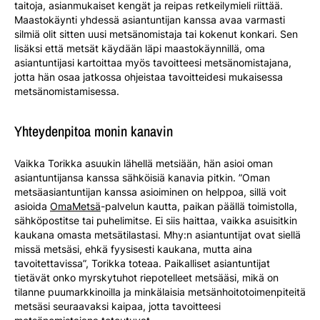
taitoja, asianmukaiset kengät ja reipas retkeilymieli riittää.
Maastokäynti yhdessä asiantuntijan kanssa avaa varmasti
silmiä olit sitten uusi metsänomistaja tai kokenut konkari. Sen
lisäksi että metsät käydään läpi maastokäynnillä, oma
asiantuntijasi kartoittaa myös tavoitteesi metsänomistajana,
jotta hän osaa jatkossa ohjeistaa tavoitteidesi mukaisessa
metsänomistamisessa.
Yhteydenpitoa monin kanavin
Vaikka Torikka asuukin lähellä metsiään, hän asioi oman
asiantuntijansa kanssa sähköisiä kanavia pitkin. ”Oman
metsäasiantuntijan kanssa asioiminen on helppoa, sillä voit
asioida
OmaMetsä
-palvelun kautta, paikan päällä toimistolla,
sähköpostitse tai puhelimitse. Ei siis haittaa, vaikka asuisitkin
kaukana omasta metsätilastasi. Mhy:n asiantuntijat ovat siellä
missä metsäsi, ehkä fyysisesti kaukana, mutta aina
tavoitettavissa”, Torikka toteaa. Paikalliset asiantuntijat
tietävät onko myrskytuhot riepotelleet metsääsi, mikä on
tilanne puumarkkinoilla ja minkälaisia metsänhoitotoimenpiteitä
metsäsi seuraavaksi kaipaa, jotta tavoitteesi