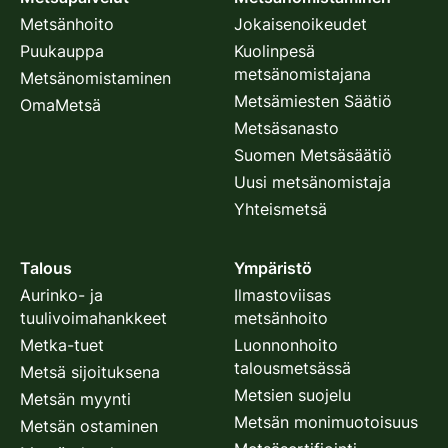
Metsänhoito
Jokaisenoikeudet
Puukauppa
Kuolinpesä
metsänomistajana
Metsänomistaminen
Metsämiesten Säätiö
OmaMetsä
Metsäsanasto
Suomen Metsäsäätiö
Uusi metsänomistaja
Yhteismetsä
Talous
Ympäristö
Aurinko- ja
Ilmastoviisas
tuulivoimahankkeet
metsänhoito
Metka-tuet
Luonnonhoito
talousmetsässä
Metsä sijoituksena
Metsien suojelu
Metsän myynti
Metsän monimuotoisuus
Metsän ostaminen