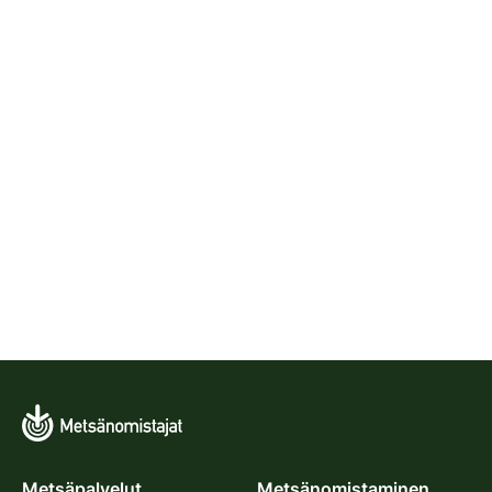
Metsäpalvelut
Metsänomistaminen