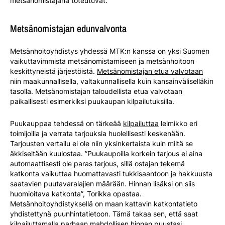
metsänomistajana toteutuvat.
Metsänomistajan edunvalvonta
Metsänhoitoyhdistys yhdessä MTK:n kanssa on yksi Suomen
vaikuttavimmista metsänomistamiseen ja metsänhoitoon
keskittyneistä järjestöistä.
Metsänomistajan etua valvotaan
niin maakunnallisella, valtakunnallisella kuin kansainväliselläkin
tasolla. Metsänomistajan taloudellista etua valvotaan
paikallisesti esimerkiksi puukaupan kilpailutuksilla.
Puukauppaa tehdessä on tärkeää
kilpailuttaa
leimikko eri
toimijoilla ja verrata tarjouksia huolellisesti keskenään.
Tarjousten vertailu ei ole niin yksinkertaista kuin miltä se
äkkiseltään kuulostaa. ”Puukaupoilla korkein tarjous ei aina
automaattisesti ole paras tarjous, sillä ostajan tekemä
katkonta vaikuttaa huomattavasti tukkisaantoon ja hakkuusta
saatavien puutavaralajien määrään. Hinnan lisäksi on siis
huomioitava katkonta”, Torikka opastaa.
Metsänhoitoyhdistyksellä on maan kattavin katkontatieto
yhdistettynä puunhintatietoon. Tämä takaa sen, että saat
kilpailuttamalla parhaan mahdollisen hinnan puustasi.