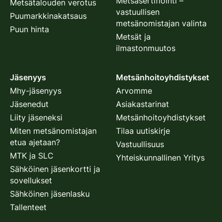
Metsäsertifiointi –
Metsätalouden verotus
vastuullisen
Puumarkkinakatsaus
metsänomistajan valinta
Puun hinta
Metsät ja
ilmastonmuutos
Jäsenyys
Metsänhoitoyhdistykset
Mhy-jäsenyys
Arvomme
Jäsenedut
Asiakastarinat
Liity jäseneksi
Metsänhoitoyhdistykset
Miten metsänomistajan
Tilaa uutiskirje
etua ajetaan?
Vastuullisuus
MTK ja SLC
Yhteiskunnallinen Yritys
Sähköinen jäsenkortti ja
sovellukset
Sähköinen jäsenlasku
Tallenteet